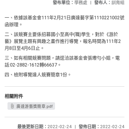
發布單位：
學務處
|
發布人：
訓育組
一、依據該基金會111年2月21日廣達藝字第1110221002號
函辦理。
二、該競賽主要係招募國小至高中(職)學生，對於《游於
藝》展覽主題有興趣之畫作進行導覽，報名時間為111年2
月8日至4月6日止。
三、如有相關競賽問題，請逕洽該基金會張瓈勻小姐，電
話:02-2882-1612轉66637。
四、檢附導覽達人競賽簡章1份。
相關附件
廣達游藝獎簡章.pdf
最後更新日期：
2022-02-24
|
發佈日期：
2022-02-24