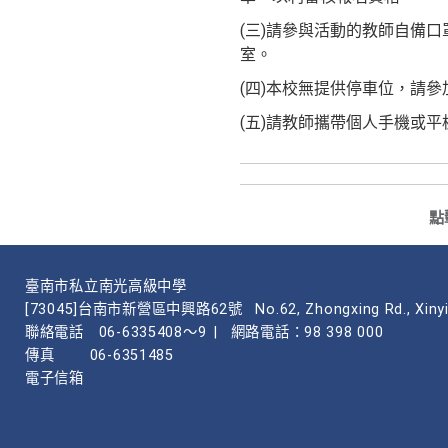
(三)請參與活動的教師自備
室。
(四)本校無提供停車位，請
(五)請教師攜帶個人手機或
點
臺南市私立南光高級中學
[73045]台南市新營區中興路62號
No.62, Zhongxing Rd., Xinyi
聯絡電話
06-6335408～9
|
網路電話：98 398 000
傳真
06-6351485
電子信箱