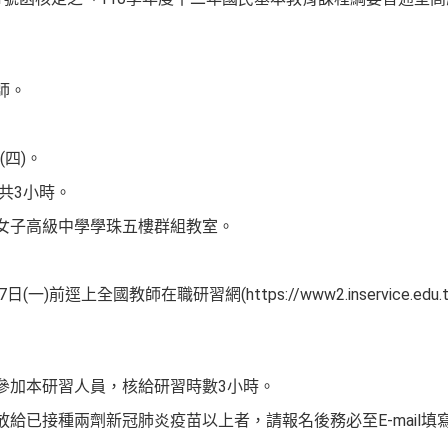
師。
(四)。
0，共3小時。
一女子高級中學學珠五樓群組教室。
。
一)前逕上全國教師在職研習網(https://www2.inservice.edu.
程參加本研習人員，核給研習時數3小時。
放給已接種兩劑新冠肺炎疫苗以上者，請報名後務必至E-mail填寫