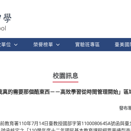
政單位
榮譽榜單
實驗班專區
臺美國
校園訊息
我真的需要那個酷東西－－高效學習從時間管理開始」區
發布
育署110年7月14日臺教授國部字第1100080645A號函與臺北
2551號函核定之「110學年度十二年國民基本教育課程綱要普通