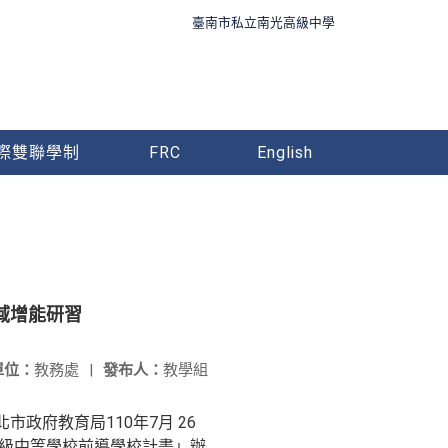
臺南市私立南光高級中學
際雙聯學制
FRC
English
域增能研習
單位：
教務處
|
發布人：
教學組
市政府教育局110年7月 26
型高級中等學校前導學校計畫」辦