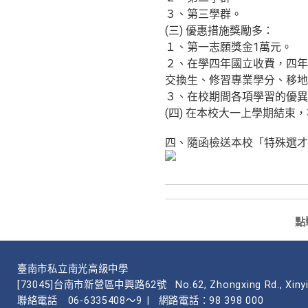
３、第三學群。
(三) 優惠措施獎勵多：
１、第一志願獎金1萬元。
２、在學四年國立收費，四年
交換生、修習專業學分、移地
３、在校期間各項學習的優異
(四) 在本校大一上學期結束
四、隨函檢送本校「特殊選才
點
臺南市私立南光高級中學
[73045]台南市新營區中興路62號
No.62, Zhongxing Rd., Xinyi
聯絡電話
06-6335408～9
|
網路電話：98 398 000