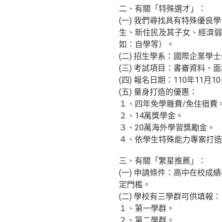
二、有關「特殊選才」：
(一) 我們尋找具有特殊優
生、新住民及其子女、經濟弱
如：自學等）。
(二) 招生學系：國際企業
(三) 考試項目：書審資料、
(四) 報名日期：110年11月10
(五) 量身打造的優惠：
１、四年免學雜費/免住宿費
２、14萬獎學金。
３、20萬海外學習獎勵金。
４、依學生特殊能力專案打造
三、有關「繁星推薦」：
(一) 申請條件：高中在校成
定門檻。
(二) 學校有三學群可供填報：
１、第一學群。
２、第二學群。