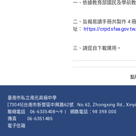
一、依據教育部國民及學前教育署 1
二、旨揭易讀手冊共製作 4 
址：
https://crpd.sfaa.gov.
三、請逕自下載運用。
點
臺南市私立南光高級中學
[73045]台南市新營區中興路62號
No.62, Zhongxing Rd., Xinyi
聯絡電話
06-6335408～9
|
網路電話：98 398 000
傳真
06-6351485
電子信箱