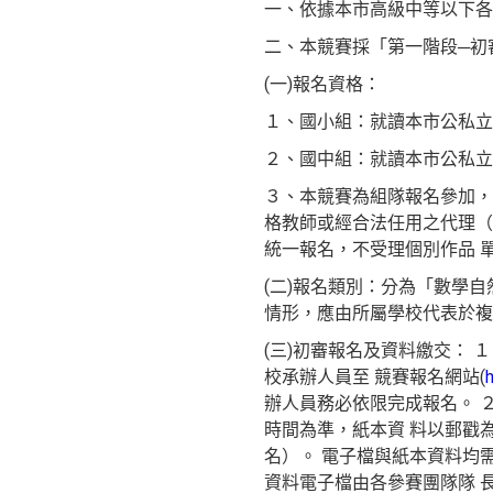
一、依據本市高級中等以下各
二、本競賽採「第一階段─初
(一)報名資格：
１、國小組：就讀本市公私
２、國中組：就讀本市公私立
３、本競賽為組隊報名參加，
格教師或經合法任用之代理（
統一報名，不受理個別作品 
(二)報名類別：分為「數學
情形，應由所屬學校代表於複
(三)初審報名及資料繳交： １
校承辦人員至 競賽報名網站(
辦人員務必依限完成報名。 ２、
時間為準，紙本資 料以郵戳
名）。 電子檔與紙本資料均
資料電子檔由各參賽團隊隊 長