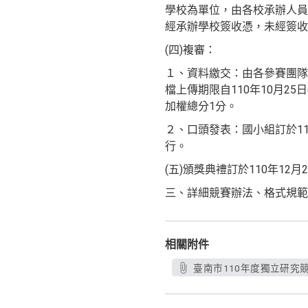
學校為單位，由各校承辦人員
經承辦學校簽收憑，未經簽收
(四)複審：
１、資料繳交：由各參賽團隊隊
檔上傳期限自110年10月25
加權總分1分。
２、口頭發表：國小組訂於110
行。
(五)頒獎典禮訂於110年12
三、詳細競賽辦法、格式規範
相關附件
臺南市110年度獨立研究競