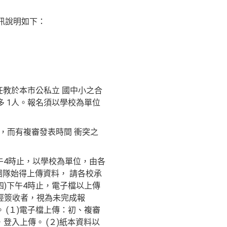
訊說明如下：
任教於本市公私立 國中小之合
 1人。報名須以學校為單位
，而有複審發表時間 衝突之
)下午4時止，以學校為單位，由各
賽團隊始得上傳資料， 請各校承
期四)下午4時止，電子檔以上傳
經簽收者，視為未完成報
 (１)電子檔上傳：初、複審
.php)，登入上傳。 (２)紙本資料以