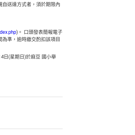
親自送達方式者，須於期限內
ndex.php
)。 口頭發表簡報電子
傳時間為準，逾時繳交酌扣該項目
4日(星期日)於麻豆 國小舉