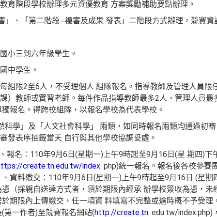
教育階段學校辦理多元資優教育 方案獎勵補助要點辦理。
審」、「第二階段─複審及成果 發表」二階段方式辦理，競賽資
立國小三到六年級學生。
國中學生。
每組限2至6人，不受理個人 組隊報名。指導教師及管理人員限
課）教師或實習老師。每件作品指導教師最多2人，管理人員最多
單獨報名。得跨校組隊，以報名學校為代表學校。
自然科學」及「人文社會科學」 兩類，如同時報名兩類均通過初審
審發表序抽籤當天 自行與其他學校協調妥處。
、報名：110年9月6日(星期一)上午9時起至9月16日(星 期四
https://create.tn.edu.tw/index
. php)統一報名。報名後各校參
資料繳交：110年9月6日(星期一)上午9時起至9月16日 (星
為憑（採親自送達方式者，須於期限內經承 辦學校簽收為憑，未
需於期限內上傳繳交，任一項資 料填寫不完整或逾時概不予受理。
(第一作者)至競賽報名網站(
http://create.tn
. edu.tw/index