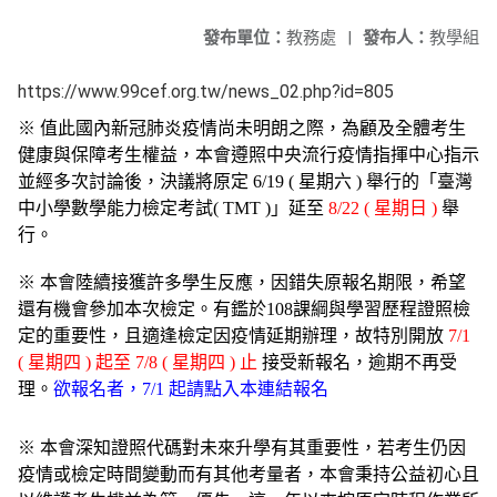
發布單位：
教務處
|
發布人：
教學組
https://www.99cef.org.tw/news_02.php?id=805
※ 值此國內新冠肺炎疫情尚未明朗之際，為顧及全體考生
健康與保障考生權益，本會遵照中央流行疫情指揮中心指示
並經多次討論後，決議將原定 6/19 ( 星期六 ) 舉行的「臺灣
中小學數學能力檢定考試( TMT )」延至
8/22 ( 星期日 )
舉
行。
※ 本會陸續接獲許多學生反應，因錯失原報名期限，希望
還有機會參加本次檢定。有鑑於108課綱與學習歷程證照檢
定的重要性，且適逢檢定因疫情延期辦理，故特別開放
7/1
( 星期四 ) 起至 7/8 ( 星期四 ) 止
接受新報名，逾期不再受
理。
欲報名者，7/1 起請點入本連結報名
※ 本會深知證照代碼對未來升學有其重要性，若考生仍因
疫情或檢定時間變動而有其他考量者，本會秉持公益初心且