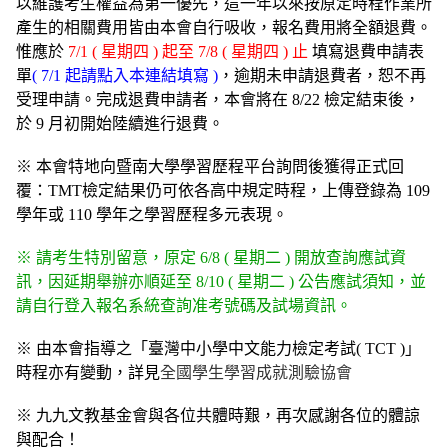
以維護考生權益為第一優先，這一年以來按原定時程作業所
產生的相關費用皆由本會自行吸收，報名費用將全額退費。
惟應於
7/1 ( 星期四 ) 起至 7/8 ( 星期四 ) 止
填寫退費申請表
單
( 7/1 起請點入本連結填寫
)
，逾期未申請退費者，恕不再
受理申請。完成退費申請者，本會將在 8/22 檢定結束後，
於 9 月初開始陸續進行退費。
※ 本會特地向暨南大學學習歷程平台詢問後獲得正式回
覆：TMT檢定結果仍可依各高中規定時程，上傳登錄為 109
學年或 110 學年之學習歷程多元表現。
※ 請考生特別留意，原定 6/8 ( 星期二 ) 開放查詢應試資
訊，因延期舉辦亦順延至 8/10 ( 星期二 ) 公告應試須知，並
請自行登入報名系統查詢准考號碼及試場資訊。
※ 由本會指導之「臺灣中小學中文能力檢定考試( TCT )」
時程亦有變動，詳見
全國學生學習成就測驗協會
※ 九九文教基金會與各位共體時艱，再次感謝各位的體諒
與配合！