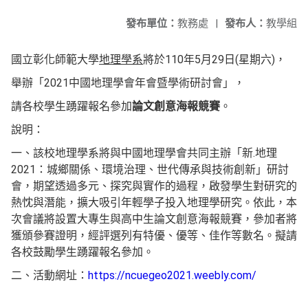
發布單位：
教務處
|
發布人：
教學組
國立彰化師範大學
地理學系
將於110年5月29日(星期六)，
舉辦「2021中國地理學會年會暨學術研討會」，
請各校學生踴躍報名參加
論文創意海報競賽
。
說明：
一、該校地理學系將與中國地理學會共同主辦「新.地理
2021：城鄉關係、環境治理、世代傳承與技術創新」研討
會，期望透過多元、探究與實作的過程，啟發學生對研究的
熱忱與潛能，擴大吸引年輕學子投入地理學研究。依此，本
次會議將設置大專生與高中生論文創意海報競賽，參加者將
獲頒參賽證明，經評選列有特優、優等、佳作等數名。擬請
各校鼓勵學生踴躍報名參加。
二、活動網址：
https://ncuegeo2021.weebly.com/