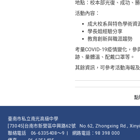
地點：校本部光復、成功、勝
活動內容：
成大校系與特色學術資
學長姐經驗分享
教育創新與職涯趨勢
考量COVID-19疫情變
跡、量體溫、配戴口罩等。
其餘資訊，可參考活動海報及網頁https
點
臺南市私立南光高級中學
[73045]台南市新營區中興路62號
No.62, Zhongxing Rd., Xinyi
聯絡電話
06-6335408～9
|
網路電話：98 398 000