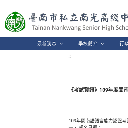
最新消息
學校簡介
行
:::
《考試資訊》109年度閩
109年閩南語語言能力認證
一、 報名日期：