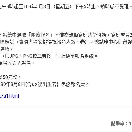
）上午9時起至109年5月8日（星期五）下午5時止，逾時恕不受理
路報名系統中選取「團體報名」。惟為鼓勵家庭共學母語，家庭成員
區應試（實際考場安排得視報名人數、卷別，總試務中心保留彈
選填。
檔（限JPG、PNG檔二者擇一）上傳至報名系統。
現場等方式報名。
250元整。
國89年8月8日(含)以後出生者】免繳報名費。
o/a1.html
點擊率：
1