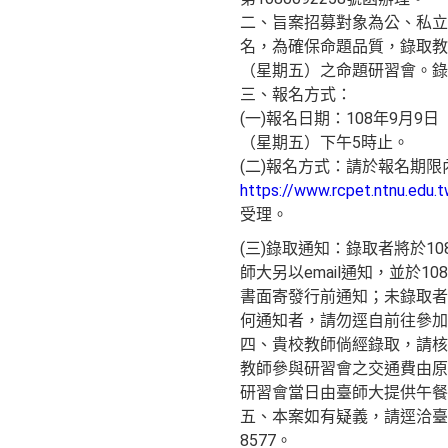
二、旨案招募對象為公、私立
名，為確保命題品質，錄取教師
（星期五）之命題研習會。錄
三、報名方式：
(一)報名日期：108年9月9
（星期五）下午5時止。
(二)報名方式：請於報名期限
https://www.rcpet.ntnu.edu.
受理。
(三)錄取通知：錄取者將於10
師大另以email通知，並於1
書面寄發行前通知；未錄取者
何通知者，請勿逕自前往參加
四、貴校教師倘經錄取，請核
教師參與研習會之交通費由原
研習會當日由臺師大提供午餐
五、本案如有疑義，請逕洽臺師大
8577。