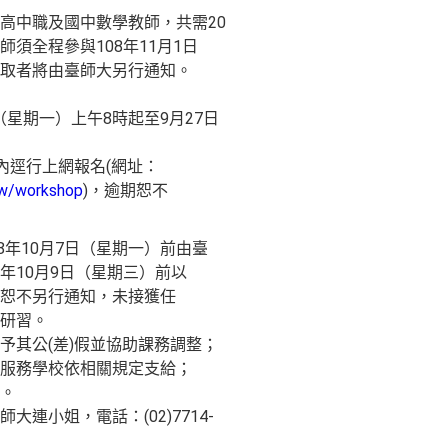
高中職及國中數學教師，共需20
須全程參與108年11月1日
取者將由臺師大另行通知。
日（星期一）上午8時起至9月27日
內逕行上網報名(網址：
tw/workshop
)，逾期恕不
8年10月7日（星期一）前由臺
08年10月9日（星期三）前以
恕不另行通知，未接獲任
研習。
予其公(差)假並協助課務調整；
服務學校依相關規定支給；
。
連小姐，電話：(02)7714-