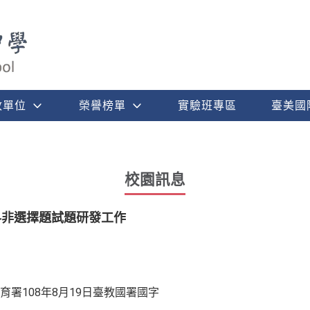
政單位
榮譽榜單
實驗班專區
臺美國
校園訊息
科非選擇題試題研發工作
署108年8月19日臺教國署國字