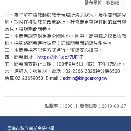
發布單位：
教務處
|
一、為了解在職教師於教學現場所遇之狀況，及相關問題見
解，期盼在推動教育改革路上，社會能更重視教師的聲音與
意見，特規劃此問卷。
二、本問卷調查對象為全國國小、國中、高中職之校長與教
師，採網路問卷進行調查；詳細問卷問題請見附件。
三、本問卷採不記名方式進行，敬請安心填表。
四、問卷網址：
https://lihi1.cc/7UF1T
五、問卷調查截止日期：108年9月5日（四）下午17點止。
六、連絡人：張景羽，電話：02-2366-2828轉分機6508
傳真 02-23659053 E-mail：
admin@kingcar.org.tw
點擊率：
1208
|
發佈日期：
2019-08-27
臺南市私立南光高級中學