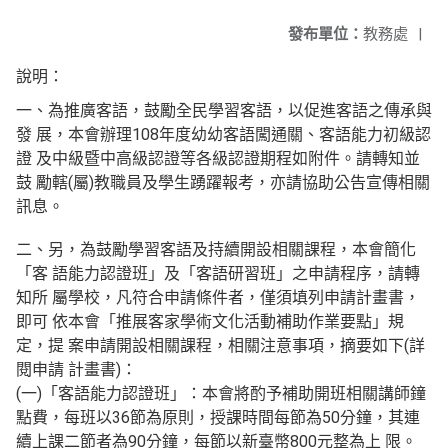
發布單位：
教務處
|
說明：
一、為推廣客語，鼓勵全民學習客語，以促進客語之傳承與
發 展，本會辦理108年度幼幼客語闖通關、客語能力初級認
證 及中級暨中高級認證等各級認證期程如附件。請轉知並
鼓 勵轄(屬)教職員及學生踴躍報考，亦請協助公告宣傳相關
訊息。
二、另，為鼓勵學習客語及持續開設相關課程，本會簡化
「客 語能力認證班」及「客語研習班」之申請程序，請轉
知所 屬學校，凡符合申請條件者，僅須填列申請計畫書，
即可 依本會「推展客家學術文化活動補助作業要點」規
定，提 案申請開設相關課程，相關注意事項，摘要如下(詳
閱申請 計畫書)：
(一)「客語能力認證班」：本會將酌予補助開班相關講師鐘
點費，每班以36節為原則，授課時間每節為50分
鐘，其連
續上課二節者為90分鐘，每節以新臺幣800元整為上 限。