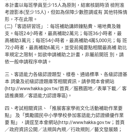
本計畫以每班學員至少15人為原則，結案核銷
時須 檢附准
考證影本(至少15人)，但如為保障少數腔調或有 其他特殊情
形，不在此限。
(二)「客語研習班」：
每班補助講師鐘點費、場地費及雜
支。每班24小時者，最高補助2萬元；每班36小時者，
最
高補助3萬元；每班
54小時者，最高補助4萬5,000元；每 班
72小時者，最高補助6萬元，並受前揭要點相關最
高補 助比
率規定之限
制。如欲申請補助之計畫，非屬前開班 別，請
依一般申請程序申請。
三、客語能力各級認證題型、樣卷、通過標準、各級認證基
本 詞彙及初級認證題庫等相關資訊，請參閱本會網站
(http://www.hakka.gov.tw/首頁／服務園地／表單下載／ 客
語推廣類／客語能力認證專區)。
四、考試相關資訊、「推展客家學術文化活動補助作業要
點」 及「獎勵國民中小學學校參加客語能力認證績優作業
要 點」，請逕至本會網站(http://www.hakka.gov.tw；首頁
／政府資訊公開／法規與內規／行政規則／藝文發展類；