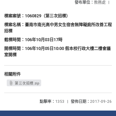
發布單位：
教務處
|
標案案號：
1060829
（第三次招標）
標案名稱：臺南市
南光高中男女生宿舍無障礙廁所改善工程
招標
截標時間：
106
年
10
月03
日
17
時
開標時間：
106
年10
月05
日
10:00
假本校行政大樓二樓會議
室開標
相關附件
第三次招標.zip
點擊率：
1353
|
發佈日期：
2017-09-26