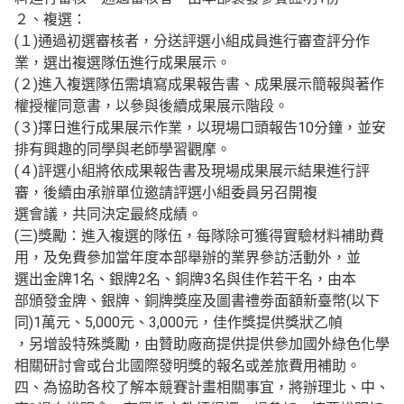
２、複選：
(１)通過初選審核者，分送評選小組成員進行審查評分作
業，選出複選隊伍進行成果展示。
(２)進入複選隊伍需填寫成果報告書、成果展示簡報與著作
權授權同意書，以參與後續成果展示階段。
(３)擇日進行成果展示作業，以現場口頭報告10分鐘，並安
排有興趣的同學與老師學習觀摩。
(４)評選小組將依成果報告書及現場成果展示結果進行評
審，後續由承辦單位邀請評選小組委員另召開複
選會議，共同決定最終成績。
(三)獎勵：進入複選的隊伍，每隊除可獲得實驗材料補助費
用，及免費參加當年度本部舉辦的業界參訪活動外，並
選出金牌1名、銀牌2名、銅牌3名與佳作若干名，由本
部頒發金牌、銀牌、銅牌獎座及圖書禮劵面額新臺幣(以下
同)1萬元、5,000元、3,000元，佳作獎提供獎狀乙幀
，另增設特殊獎勵，由贊助廠商提供提供參加國外綠色化學
相關研討會或台北國際發明獎的報名或差旅費用補助。
四、為協助各校了解本競賽計畫相關事宜，將辦理北、中、