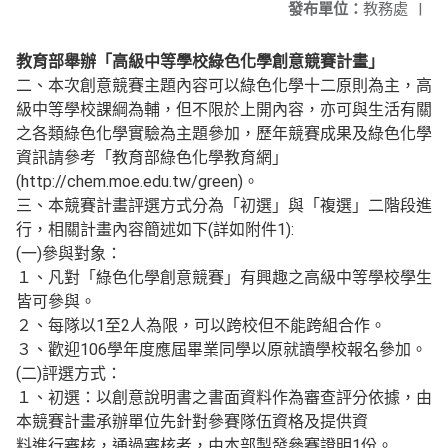
發布單位：
教務處
|
教育部舉辦「高級中等學校綠色化學創意競賽計畫」
二、本次創意競賽主題內容可以綠色化學十二原則為主，高
級中等學校課綱為輔，但不限於上開內容，亦可與生活有關
之各類綠色化學實驗為主題參加，歷年競賽成果及綠色化學
資訊請參考「教育部綠色化學教育網」
(http://chem.moe.edu.tw/green)。
三、本競賽計畫評選方式分為「初選」與「複選」二階段進
行，相關計畫內容簡述如下(詳如附件1):
(一)參與對象：
１、凡對「綠色化學創意競賽」有興趣之高級中等學校學生
皆可參與。
２、每隊以1至2人為限，可以跨校但不能跨組合作。
３、歡迎106學年度應屆畢業同學以原就讀學校報名參加。
(二)評選方式：
１、初選：以創意說明書之書面資料作為審查評分依據，由
本競賽計畫承辦單位先針對參賽隊伍資格及提供資
料進行審核，通過審核者，由本部製發參賽證明1份。