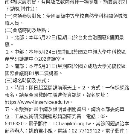
南3場次說明會，有興趣之教師得擇一場參加，摘要說明如
下(詳如附件2)：
(一)會議參與對象：全國高級中等學校自然學科相關領域教
職人員。
(二)會議時間及地點：
１、北部：本年5月22日(星期二)於台北金融園區6樓願景
廳。
２、中部：本年5月24日(星期四)於國立中興大學中科校區
產學研鏈結中心202會議室。
３、南部：本年5月31日(星期四)於國立成功大學光復校區
國際會議廳B1第二演講室。
(三)報名時間及方式：
１、時間：即日起至開課前兩天止。２、方式：一律採網路
報名，請至全國教師在職進修資訊網，報名網址：
https://www4.inservice.edu.tw。
五、本競賽計畫申請及說明會相關資訊，請洽本部委託單
位：工業技術研究院連彩綺副研究員，電話：03-
5916330，電子郵件：TCLian@itri.org.tw，其餘問題請洽本
部承辦人：姚侑君小姐，電話：02-77129122，電子郵件：