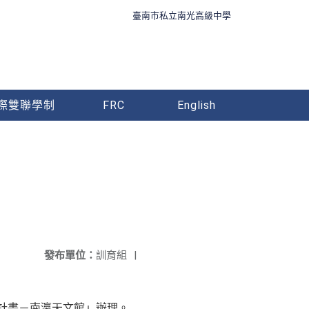
臺南市私立南光高級中學
際雙聯學制
FRC
English
。
發布單位：
訓育組
|
升計畫－南瀛天文館」辦理。