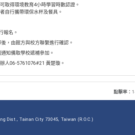
可取得環境教育4小時學習時數認證。
者自行攜帶環保水杯及餐具。
行報名。
單後，由館方與校方聯繫進行確認。
則通知備取學校遞補參加。
6-5761076#21 黃楚璇。
點擊率：
1
ng Dist., Tainan City 73045, Taiwan (R.O.C.)