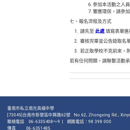
參加本活動之人員
響應環保，請參加
七、報名流程及方式
1. 請先至
此處
填寫表單進
2. 審核完畢並公告錄取名
3. 若正取學校不克前來，
若有任何問題，請聯繫活動承辦人0
臺南市私立南光高級中學
[73045]台南市新營區中興路62號
No.62, Zhongxing Rd., Xinyi
聯絡電話
06-6335408～9
|
網路電話：98 398 000
傳真
06-6351485