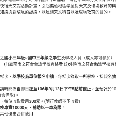
夜宿天文館活動計畫，引起偏遠地區學童對天文及環境教育的興
知識與對環境的認識，以達到天文科普以及環境教育的目的。
之
國小三年級~
國中三年級之學生
及學校人員（成人亦可參加）
：(1)臺南市之符合偏遠學校資格者 (2)外縣市之符合偏遠學校資
梯次，
以學校為單位報名申請
，每梯次錄取一所學校，採報名抽
請時間為自即日起至
106年9
月13日下午5點前截止
，並預計於1
(含備取)。
，每位收取費用
300
元
。(隨行教師不予收費)
車資10000
元，補助以一車為限。
其他優惠合併使用