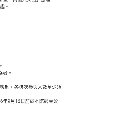
趣。
。
格者。
籤制，各梯次參與人數至少須
06年9月16日前於本館網頁公