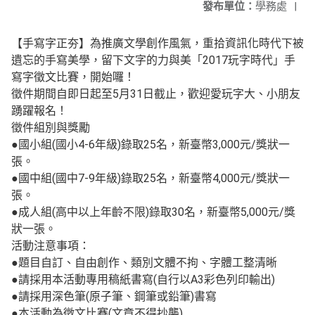
發布單位：
學務處
|
【手寫字正夯】為推廣文學創作風氣，重拾資訊化時代下被
遺忘的手寫美學，留下文字的力與美「2017玩字時代」手
寫字徵文比賽，開始囉！
徵件期間自即日起至5月31日截止，歡迎愛玩字大、小朋友
踴躍報名！
徵件組別與獎勵
●國小組(國小4-6年級)錄取25名，新臺幣3,000元/獎狀一
張。
●國中組(國中7-9年級)錄取25名，新臺幣4,000元/獎狀一
張。
●成人組(高中以上年齡不限)錄取30名，新臺幣5,000元/獎
狀一張。
活動注意事項：
●題目自訂、自由創作、類別文體不拘、字體工整清晰
●請採用本活動專用稿紙書寫(自行以A3彩色列印輸出)
●請採用深色筆(原子筆、鋼筆或鉛筆)書寫
●本活動為徵文比賽(文章不得抄襲)