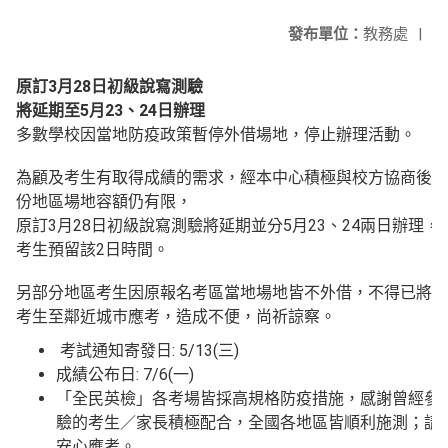
發布單位：
教務處
|
原訂3月28日初級說寫測驗
將延期至5月23、24日辦理
多數學校因當地防疫政策暫停外借場地，停止辦理活動。
為顧及考生有取得成績的需求，經本中心積極與校方協商後，
份地區場地容額仍有限，
原訂3月28日初級說寫測驗將延期並分5月23、24兩日辦理，
考生預留該2日時間。
另部分地區考生因原報名考區當地場地皆不外借，
不得已將安
考生至鄰近城巿應考，造成不便，尚祈諒察。
考試通知寄發日: 5/13(三)
成績公布日: 7/6(一)
「全民英檢」各考場皆採高規格防疫措施，
感謝曾經參
驗的考生／家長積極配合，全國各地區皆順利施測；
請
安心應考。