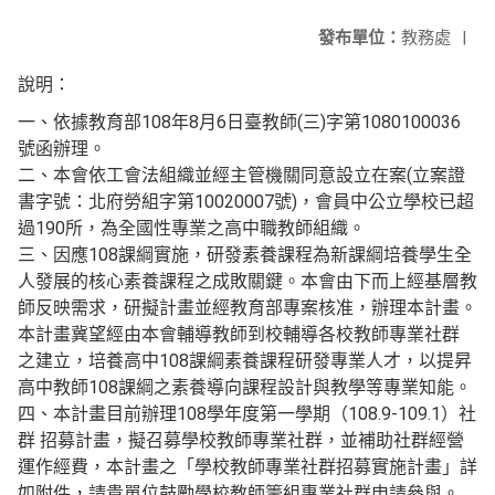
發布單位：
教務處
|
說明：
一、依據教育部108年8月6日臺教師(三)字第1080100036
號函辦理。
二、本會依工會法組織並經主管機關同意設立在案(立案證
書字號：北府勞組字第10020007號)，會員中公立學校已超
過190所，為全國性專業之高中職教師組織。
三、因應108課綱實施，研發素養課程為新課綱培養學生全
人發展的核心素養課程之成敗關鍵。本會由下而上經基層教
師反映需求，研擬計畫並經教育部專案核准，辦理本計畫。
本計畫冀望經由本會輔導教師到校輔導各校教師專業社群
之建立，培養高中108課綱素養課程研發專業人才，以提昇
高中教師108課綱之素養導向課程設計與教學等專業知能。
四、本計畫目前辦理108學年度第一學期（108.9-109.1）社
群 招募計畫，擬召募學校教師專業社群，並補助社群經營
運作經費，本計畫之「學校教師專業社群招募實施計畫」詳
如附件，請貴單位鼓勵學校教師籌組專業社群申請參與。