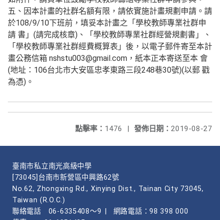
五、因本計畫的社群名額有限，請依實施計畫規劃申請。請
於108/9/10下班前，填妥本計畫之「學校教師專業社群申
請 書」(請完成核章)、「學校教師專業社群經營規劃書」、
「學校教師專業社群經費概算表」後，以電子郵件寄至本計
畫公務信箱 nshstu003@gmail.com，紙本正本寄送至本 會
(地址：106台北市大安區忠孝東路三段248巷30號)(以郵 戳
為憑)。
點擊率：
1476
|
發佈日期：
2019-08-27
臺南市私立南光高級中學
[73045]台南市新營區中興路62號
No.62, Zhongxing Rd., Xinying Dist., Tainan City 73045,
Taiwan (R.O.C.)
聯絡電話
06-6335408～9
|
網路電話：98 398 000