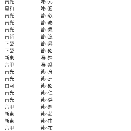
南光
陳○元
鳳和
陳○涵
南光
曾○敬
南光
曾○泰
南光
曾○堯
南新
曾○漁
下營
曾○昇
下營
曾○銘
新東
湯○婷
六甲
湯○燊
南光
黃○育
南光
黃○洲
白河
黃○銘
南光
黃○仁
南光
黃○傑
六甲
黃○娟
新東
黃○茜
新東
黃○甫
六甲
黃○祐