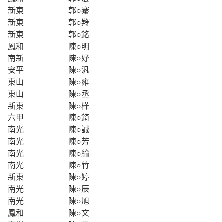
新東
郭○騫
新東
郭○羚
新東
郭○銘
鳳和
陳○明
南新
陳○妤
安平
陳○汎
東山
陳○雍
東山
陳○丞
新東
陳○樺
六甲
陳○錡
南光
陳○誠
南光
陳○芳
南光
陳○綸
南光
陳○竹
新東
陳○婷
南光
陳○辰
南光
陳○旭
鳳和
陳○文