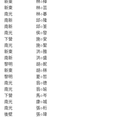
新東
林○樺
新東
林○芸
南光
林○碁
南新
邱○隆
南新
邱○筌
南光
侯○發
下營
施○安
南光
施○聖
新東
洪○雅
南新
洪○盛
黎明
胡○妮
新東
胡○秝
黎明
夏○哲
南光
翁○德
南光
翁○瑜
下營
馬○岑
南光
康○城
南光
張○桁
後壁
張○瑋