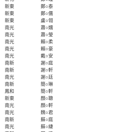
新東
鄭○泰
新東
鄭○儒
新東
盧○翎
南光
蕭○嬬
南光
蕭○瑩
南光
賴○柔
南光
賴○豪
南光
戴○安
南新
謝○庭
南新
謝○軒
南光
謝○廷
南新
簡○琳
鳳和
簡○軒
新東
顏○聰
南光
顏○軒
南光
魏○君
南新
蘇○庭
南光
蘇○緁