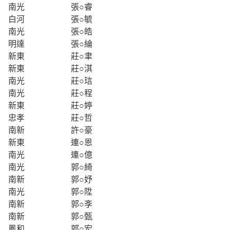
南光
張○睿
白河
張○毓
南光
張○皓
明達
張○綸
新東
莊○聿
新東
莊○淇
南光
莊○琂
南光
莊○程
新東
莊○婷
忠孝
莊○哲
南新
許○豪
新東
連○恩
南光
連○億
南光
郭○綺
南新
郭○妤
南光
郭○陞
南新
郭○斈
南新
郭○甄
鳳和
郭○宏