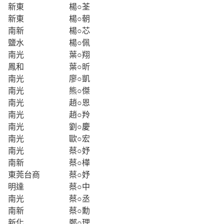
新東
楊○荃
新東
楊○朝
南新
楊○芯
鹽水
楊○佩
南光
葉○翔
鳳和
葉○昕
南光
廖○凱
南光
熊○傑
南光
趙○恩
南光
趙○羚
南光
劉○慶
南光
歐○宏
南光
蔡○妤
南新
蔡○樺
東莞台商
蔡○妤
明達
蔡○中
南光
蔡○丞
南新
蔡○勳
新化
鄭○理