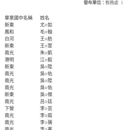
發布單位：
教務處
|
畢業國中名稱
姓名
新東
尤○如
鳳和
毛○翰
白河
王○舫
新東
王○萱
南光
朱○凱
港明
江○毅
新東
吳○陞
南光
吳○佑
南光
吳○陞
南光
吳○佑
新東
吳○傑
南光
呂○廷
下營
李○芸
南光
李○庭
南光
李○蒨
南光
李○憲