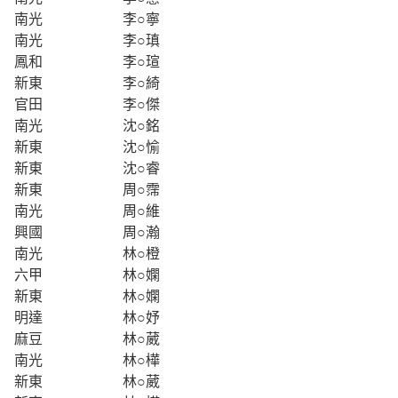
南光
李○寧
南光
李○瑱
鳳和
李○瑄
新東
李○綺
官田
李○傑
南光
沈○銘
新東
沈○愉
新東
沈○睿
新東
周○霈
南光
周○維
興國
周○瀚
南光
林○橙
六甲
林○嫻
新東
林○嫻
明達
林○妤
麻豆
林○葳
南光
林○樺
新東
林○葳