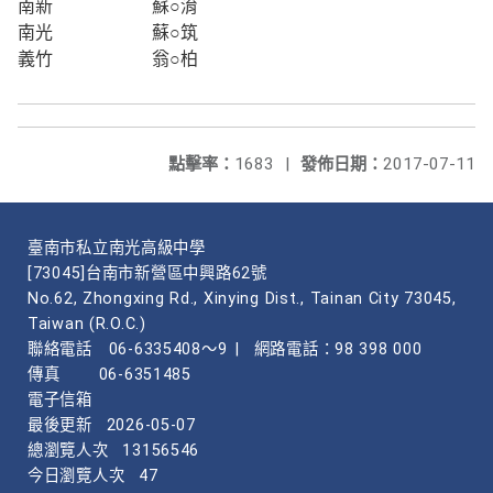
南新
蘇○淯
南光
蘇○筑
義竹
翁○柏
點擊率：
1683
|
發佈日期：
2017-07-11
臺南市私立南光高級中學
[73045]台南市新營區中興路62號
No.62, Zhongxing Rd., Xinying Dist., Tainan City 73045,
Taiwan (R.O.C.)
聯絡電話
06-6335408～9
|
網路電話：98 398 000
傳真
06-6351485
電子信箱
最後更新
2026-05-07
總瀏覽人次
13156546
今日瀏覽人次
47