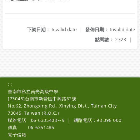
下架日期：
Invalid date
|
發佈日期：
Invalid date
點閱數：
2723
|
:::
臺南市私立南光高級中學
[73045]台南市新營區中興路62號
No.62, Zhongxing Rd., Xinying Dist., Tainan City
73045, Taiwan (R.O.C.)
聯絡電話
06-6335408～9
|
網路電話：98 398 000
傳真
06-6351485
電子信箱